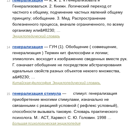
генерализация
— и; ж. 1. к Генерализовать и
13
Генерализоваться. 2. Книжн. Логический переход от
частного к общему, подчинение частных явлений общему
принципу; обобщение. 3. Мед. Распространение
болезненного процесса, вначале ограниченного, по всему
организму или&#8230; …
Энциклопедический словарь
генерализация
— ГУН (1). Обобщение ( совмещение,
14
генерализация ) Термин кит. философии и логики;
этимологич. восходит к изображению сведенных вместе рук.
Г. означает обобщение не посредством абстрагирования
идеальных свойств разных объектов некоего множества,
а&#8230; …
Китайская философия. Энциклопедический словарь.
генерализация стимула
— стимул: генерализация
15
приобретение многими стимулами, изначально не
связанными с реакцией условной ( рефлекс условный),
способности вызывать таковую. Словарь практического
психолога. М.: АСТ, Харвест. С. Ю. Головин. 1998 …
Большая психологическая энциклопедия