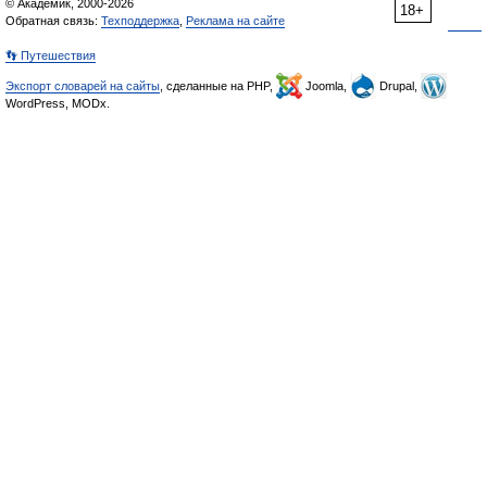
© Академик, 2000-2026
18+
Обратная связь:
Техподдержка
,
Реклама на сайте
👣 Путешествия
Экспорт словарей на сайты
, сделанные на PHP,
Joomla,
Drupal,
WordPress, MODx.