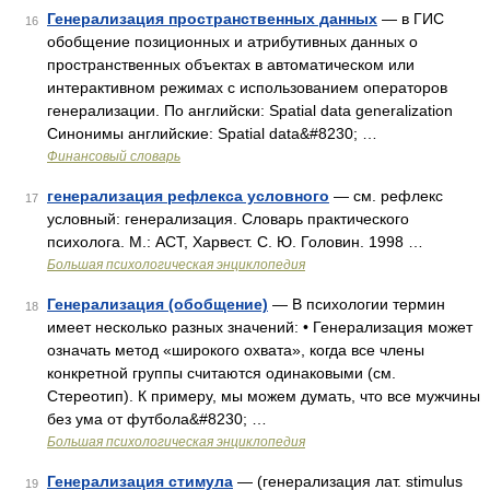
Генерализация пространственных данных
— в ГИС
16
обобщение позиционных и атрибутивных данных о
пространственных объектах в автоматическом или
интерактивном режимах с использованием операторов
генерализации. По английски: Spatial data generalization
Синонимы английские: Spatial data&#8230; …
Финансовый словарь
генерализация рефлекса условного
— см. рефлекс
17
условный: генерализация. Словарь практического
психолога. М.: АСТ, Харвест. С. Ю. Головин. 1998 …
Большая психологическая энциклопедия
Генерализация (обобщение)
— В психологии термин
18
имеет несколько разных значений: • Генерализация может
означать метод «широкого охвата», когда все члены
конкретной группы считаются одинаковыми (см.
Стереотип). К примеру, мы можем думать, что все мужчины
без ума от футбола&#8230; …
Большая психологическая энциклопедия
Генерализация стимула
— (генерализация лат. stimulus
19