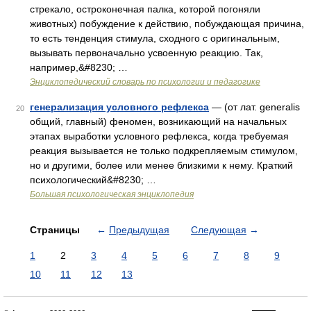
стрекало, остроконечная палка, которой погоняли
животных) побуждение к действию, побуждающая причина,
то есть тенденция стимула, сходного с оригинальным,
вызывать первоначально усвоенную реакцию. Так,
например,&#8230; …
Энциклопедический словарь по психологии и педагогике
генерализация условного рефлекса
— (от лат. generalis
20
общий, главный) феномен, возникающий на начальных
этапах выработки условного рефлекса, когда требуемая
реакция вызывается не только подкрепляемым стимулом,
но и другими, более или менее близкими к нему. Краткий
психологический&#8230; …
Большая психологическая энциклопедия
Страницы
←
Предыдущая
Следующая
→
1
2
3
4
5
6
7
8
9
10
11
12
13